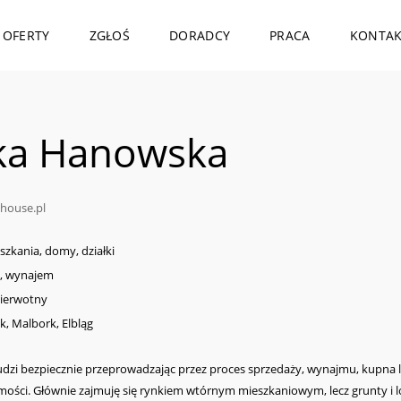
OFERTY
ZGŁOŚ
DORADCY
PRACA
KONTA
ka Hanowska
house.pl
zkania, domy, działki
ż, wynajem
pierwotny
k, Malbork, Elbląg
ludzi bezpiecznie przeprowadzając przez proces sprzedaży, wynajmu, kupna 
omości. Głównie zajmuję się rynkiem wtórnym mieszkaniowym, lecz grunty i 