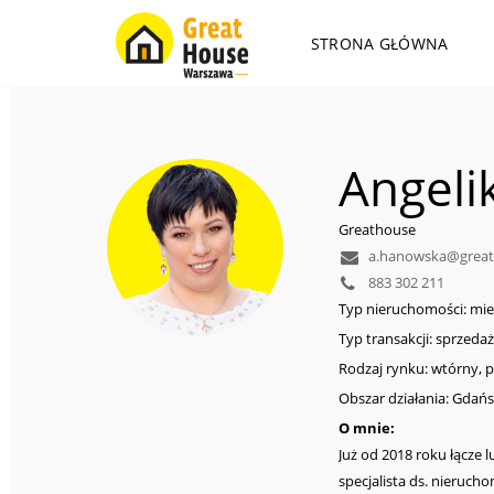
STRONA GŁÓWNA
Angeli
Greathouse
a.hanowska@great
883 302 211
Typ nieruchomości: mies
Typ transakcji: sprzeda
Rodzaj rynku: wtórny, 
Obszar działania: Gdańs
O mnie:
Już od 2018 roku łącze 
specjalista ds. nieruch