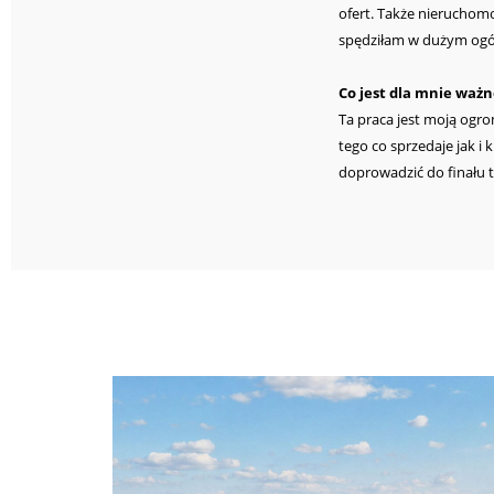
ofert. Także nieruchomo
spędziłam w dużym ogól
Co jest dla mnie ważn
Ta praca jest moją ogro
tego co sprzedaje jak i
doprowadzić do finału tr
W czym jestem najlep
Najlepsza jestem w łącz
finału. Stanowię pewne
dążę do tego, żeby wszy
Jakim doświadczeniem
Mój pierwotny zawód to
umiejętność pracy z tk
nieruchomość oraz człow
Za co chwalą mnie kl