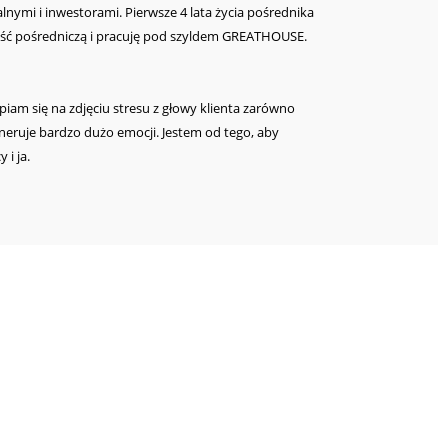
lnymi i inwestorami. Pierwsze 4 lata życia pośrednika
ość pośredniczą i pracuję pod szyldem GREATHOUSE.
piam się na zdjęciu stresu z głowy klienta zarówno
eneruje bardzo dużo emocji. Jestem od tego, aby
 i ja.
 miedzy klientami, aby mogło dojść do pożądanego jej
c najlepsze rozwiązanie dla obydwu stron. Zawsze
ście do klienta, przestrzenne widzenie, kreatywność,
ietnie się sprawdza w zawodzie pośrednika. Każda
ich potrze