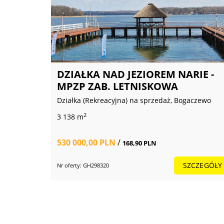
Klienci bardzo często c
oraz bardzo przyjazną 
buzię i zawszę dobrą i 
Prywatnie:
Kocham podróżować z mo
DZIAŁKA NAD JEZIOREM NARIE -
wycieczki. Moją ogromna
MPZP ZAB. LETNISKOWA
LUDŹMI i DLA ludzi. Jest
Działka (Rekreacyjna) na sprzedaż, Bogaczewo
2
3 138 m
530 000,00 PLN
/
168,90 PLN
SZCZEGÓŁY
Nr oferty: GH298320