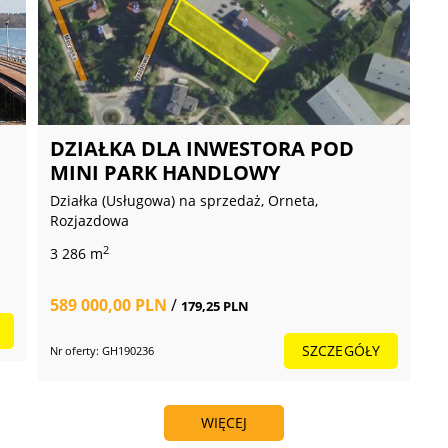
hwalą mnie za profesjonalizm, umiejętność doradzenia i szybkiej reakcji z
atmosferę przy przeprowadzanej transakcji. Natomiast współpracownicy bar
szczerą radę, która dopina skrzydła w trudne dni. Jestem dobrym duchem zes
im mężem, bo jestem świetnym kierowcą, lecz z kiepską orientacją w prze
DZIAŁKA DLA INWESTORA POD
 pasją są też ludzie - to jest zdecydowanie mój życiowy tlen. Dlatego moja 
MINI PARK HANDLOWY
em dzięki temu spełnioną i szczęśliwą kobietą, a co się przekłada na świetną
Działka (Usługowa) na sprzedaż, Orneta,
Rozjazdowa
2
3 286 m
589 000,00 PLN
/
179,25 PLN
SZCZEGÓŁY
Nr oferty: GH190236
WIĘCEJ