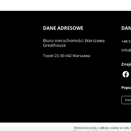
DANE ADRESOWE
DAN
Biuro nieruchomości Warszawa
+48 5
Greathouse
info
Topiel 23, 00-342 Warszawa
Znajd
Popul
Kiel
Strona korzysta z plików cookie w celu r