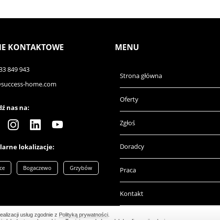
E KONTAKTOWE
MENU
33 849 943
Strona główna
@success-home.com
Oferty
ź nas na:
Zgłoś
Doradcy
arne lokalizacje:
ce
Bogaczewo
Grzybów
Praca
Kontakt
ealizacji usług zgodnie z
Polityką prywatności
.