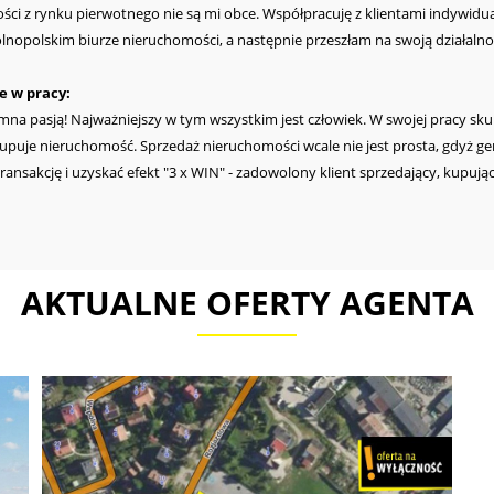
ści z rynku pierwotnego nie są mi obce. Współpracuję z klientami indywidua
nopolskim biurze nieruchomości, a następnie przeszłam na swoją działaln
e w pracy:
mna pasją! Najważniejszy w tym wszystkim jest człowiek. W swojej pracy sku
 kupuje nieruchomość. Sprzedaż nieruchomości wcale nie jest prosta, gdyż g
ansakcję i uzyskać efekt "3 x WIN" - zadowolony klient sprzedający, kupujący
sza:
eniu stron transakcji i prowadzeniu negocjacji oraz również często mediacji
go rodzaju bufor bezpieczeństwa niejednokrotnie studząc emocje i znajdują
AKTUALNE OFERTY AGENTA
stko przebiegło w przyjaznej atmosferze i z uśmiechem na twarzy. :)
 mogę się pochwalić:
 Technik Odzieżowy Krawiectwa Miarowego. Cierpliwość, indywidualne podej
aniną, kolorem, jak również umiejętność czytania rysunków technicznych, św
iek jest indywidualnością i moja praca w pośrednictwie jest szyta na miarę 
ienci oraz współpracownicy: