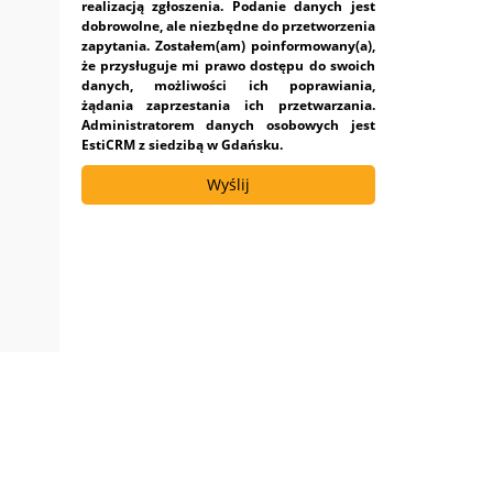
realizacją zgłoszenia. Podanie danych jest
dobrowolne, ale niezbędne do przetworzenia
zapytania. Zostałem(am) poinformowany(a),
że przysługuje mi prawo dostępu do swoich
danych, możliwości ich poprawiania,
żądania zaprzestania ich przetwarzania.
Administratorem danych osobowych jest
EstiCRM z siedzibą w Gdańsku.