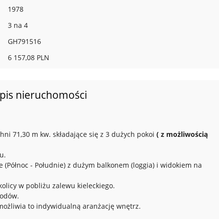
1978
3 na 4
GH791516
6 157,08 PLN
pis nieruchomości
ni 71,30 m kw. składające się z 3 dużych pokoi
( z możliwością
u.
 (Północ - Południe) z dużym balkonem (loggia) i widokiem na
kolicy w pobliżu zalewu kieleckiego.
hodów.
możliwia to indywidualną aranżację wnętrz.