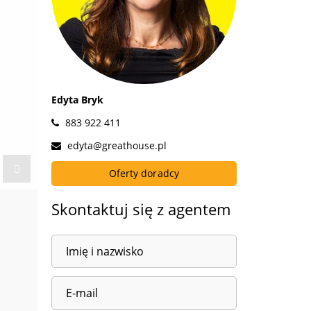
Edyta Bryk
883 922 411
edyta@greathouse.pl
Oferty doradcy
Skontaktuj się z agentem