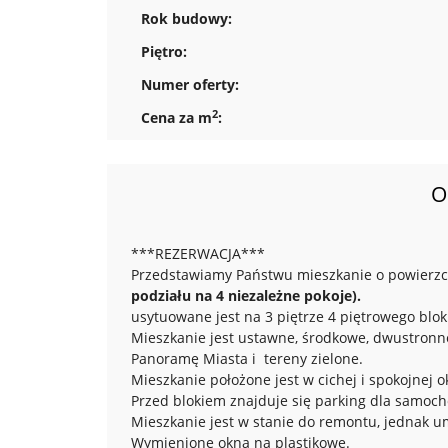
Rok budowy:
Piętro:
Numer oferty:
2
Cena za m
:
O
***REZERWACJA***
Przedstawiamy Państwu mieszkanie o powierzch
podziału na 4 niezależne pokoje).
usytuowane jest na 3 piętrze 4 piętrowego blok
Mieszkanie jest ustawne, środkowe, dwustronne
Panoramę Miasta i tereny zielone.
Mieszkanie położone jest w cichej i spokojnej o
Przed blokiem znajduje się parking dla samoc
Mieszkanie jest w stanie do remontu, jednak u
Wymienione okna na plastikowe.